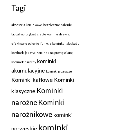
Tagi
akcesoria kominkowe
bezpieczne palenie
biopaliwo
brykiet
ciepłe kominki
drewno
efektywne palenie
funkcje kominka
jak dbać o
kominek
jak myć
Kominek na prostą ścianę
kominki
kominek narożny
akumulacyjne
kominki grzewcze
Kominki kaflowe
Kominki
Kominki
klasyczne
narożne
Kominki
narożnikowe
kominki
kominki
norweskie