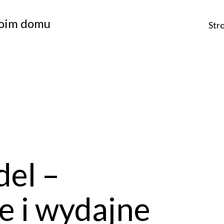
woim domu
Str
.
del –
e i wydajne