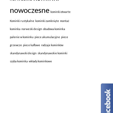
nowoczesne
kominki otwarte
Kominki rustykalne
kominki zamknięte
montaż
kominka
norweski design
obudowa kominka
palenie w kominku
piece akumulacyjne
piece
grzewcze
piece kaflowe
rodzaje kominków
skandynawski design
skandynawskie kominki
szyba kominka
wkłady kominkowe