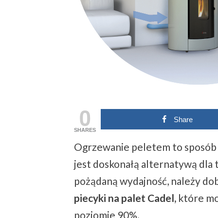
0
Share
SHARES
Ogrzewanie peletem to sposób n
jest doskonałą alternatywą dla 
pożądaną wydajność, należy dob
piecyki na palet Cadel,
które mo
poziomie 90%.