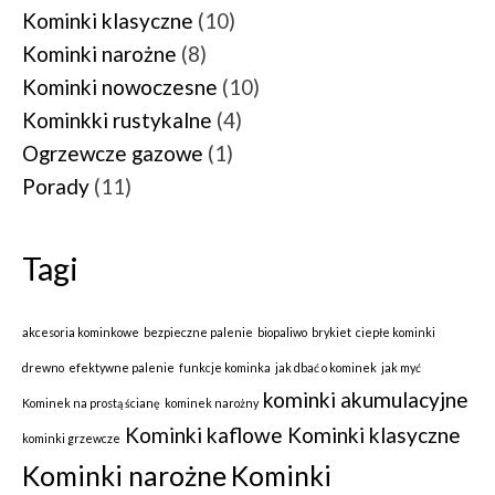
Kominki klasyczne
(10)
Kominki narożne
(8)
Kominki nowoczesne
(10)
Kominkki rustykalne
(4)
Ogrzewcze gazowe
(1)
Porady
(11)
Tagi
akcesoria kominkowe
bezpieczne palenie
biopaliwo
brykiet
ciepłe kominki
drewno
efektywne palenie
funkcje kominka
jak dbać o kominek
jak myć
kominki akumulacyjne
Kominek na prostą ścianę
kominek narożny
Kominki kaflowe
Kominki klasyczne
kominki grzewcze
Kominki narożne
Kominki