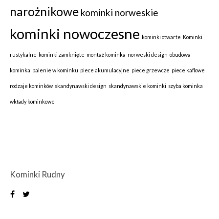
narożnikowe
kominki norweskie
kominki nowoczesne
kominki otwarte
Kominki
rustykalne
kominki zamknięte
montaż kominka
norweski design
obudowa
kominka
palenie w kominku
piece akumulacyjne
piece grzewcze
piece kaflowe
rodzaje kominków
skandynawski design
skandynawskie kominki
szyba kominka
wkłady kominkowe
Kominki Rudny